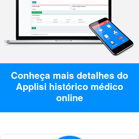
Conheça mais detalhes do
Applisi histórico médico
online