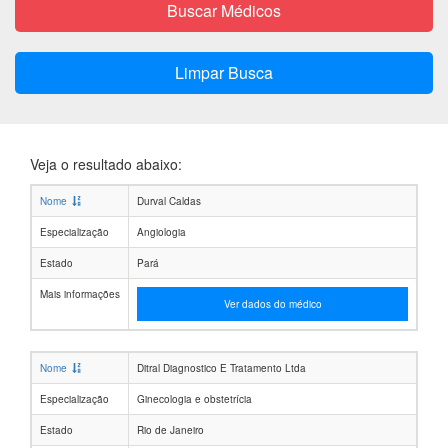
Buscar Médicos
Limpar Busca
Veja o resultado abaixo:
Nome
Durval Caldas
Especialização
Angiologia
Estado
Pará
Mais informações
Ver dados do médico
Nome
Ditral Diagnostico E Tratamento Ltda
Especialização
Ginecologia e obstetrícia
Estado
Rio de Janeiro