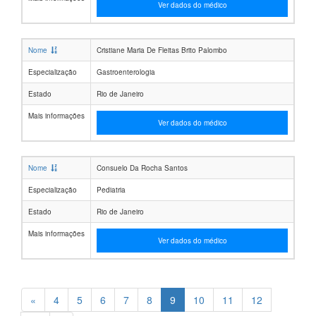
Ver dados do médico
Nome
Cristiane Maria De Fleitas Brito Palombo
Especialização
Gastroenterologia
Estado
Rio de Janeiro
Mais informações
Ver dados do médico
Nome
Consuelo Da Rocha Santos
Especialização
Pediatria
Estado
Rio de Janeiro
Mais informações
Ver dados do médico
«
4
5
6
7
8
9
10
11
12