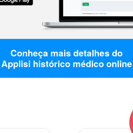
Conheça mais detalhes do
Applisi histórico médico online