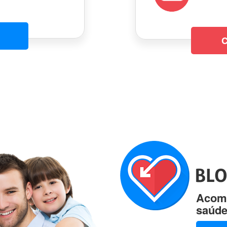
C
Acomp
saúde