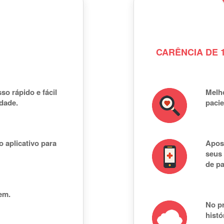
CARÊNCIA DE 1
so rápido e fácil
Melh
idade.
pacie
o aplicativo para
Apose
seus 
de pa
em.
No pr
histó