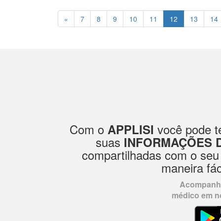
«
7
8
9
10
11
12
13
14
Com o
você pode te
APPLISI
suas
INFORMAÇÕES 
compartilhadas com o seu
maneira fác
Acompanhe
médico em no