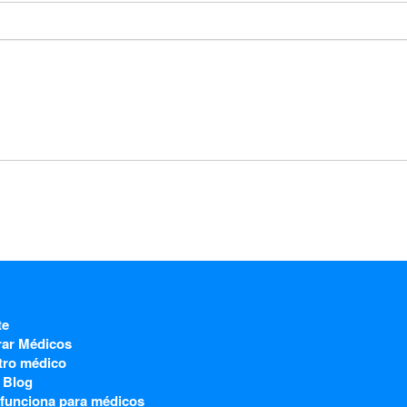
te
rar Médicos
tro médico
 Blog
funciona para médicos