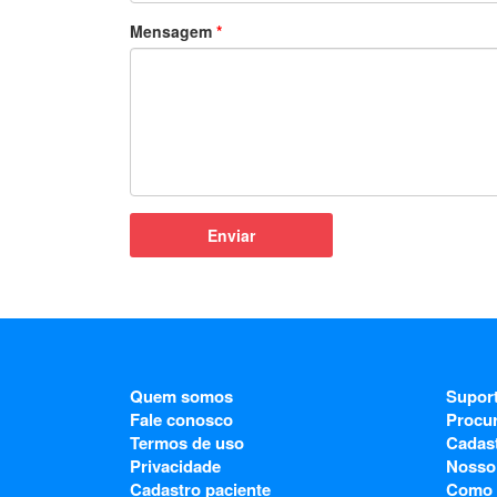
Mensagem
Enviar
Quem somos
Supor
Fale conosco
Procu
Termos de uso
Cadas
Privacidade
Nosso
Cadastro paciente
Como 