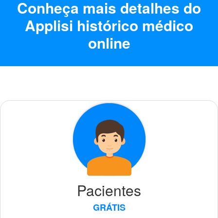
Conheça mais detalhes do
Applisi histórico médico
online
Pacientes
GRÁTIS