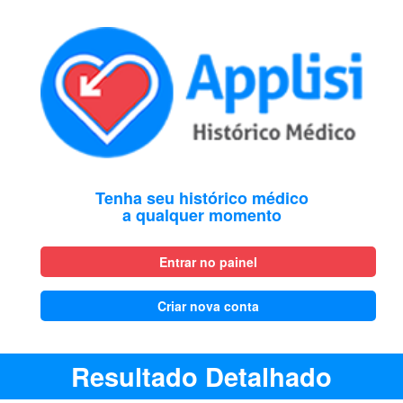
Tenha seu histórico médico
a qualquer momento
Entrar no painel
Criar nova conta
Resultado Detalhado