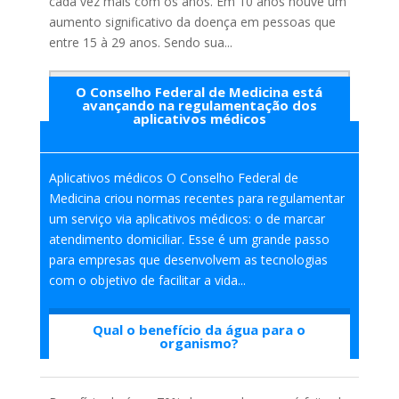
cada vez mais com os anos. Em 10 anos houve um
aumento significativo da doença em pessoas que
entre 15 à 29 anos. Sendo sua...
O Conselho Federal de Medicina está
Saiba mais
avançando na regulamentação dos
aplicativos médicos
Aplicativos médicos O Conselho Federal de
Medicina criou normas recentes para regulamentar
um serviço via aplicativos médicos: o de marcar
atendimento domiciliar. Esse é um grande passo
para empresas que desenvolvem as tecnologias
com o objetivo de facilitar a vida...
Qual o benefício da água para o
Saiba mais
organismo?