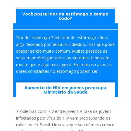
Você possui dor de estômago o tempo
Saiba mais
todo?
Dor de estômago Sentir dor de estômago não é
algo desejado por nenhum indivíduo, mas que pode
acabar sendo muito comum. Muitas pessoas as
sentem porém ignoram seus sintomas tendo em
mente que é algo passageiro. Em muitos casos as
dores constantes no estômago podem ser...
Aumento do HIV em jovens preocupa
Saiba mais
Ministério da Saúde
Problemas com HIV entre jovens A taxa de jovens
infectados pelo vírus do HIV vem preocupando os
médicos do Brasil. Uma vez que seu número cresce