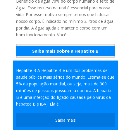
Benefício da água 70% do corpo humano é feito de
água. Esse recurso natural é essencial para nossa
vida. Por esse motivo sempre temos que hidratar
nosso corpo. É indicado no mínimo 2 litros de água
por dia. A água ajuda a manter o corpo com um
bom funcionamento. Você...
Saiba mais sobre a Hepatite B
Saiba mais
Hepatite B A Hepatite B é um dos problemas de
saúde pública mais sérios do mundo. Estima-se que
5% da população mundial, ou seja, mais de 300
milhões de pessoas possuam a doença. A hepatite
B é uma infecção do fígado causada pelo vírus da
hepatite B (HBV). Ela é...
Saiba mais