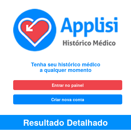
Tenha seu histórico médico
a qualquer momento
Entrar no painel
Criar nova conta
Resultado Detalhado