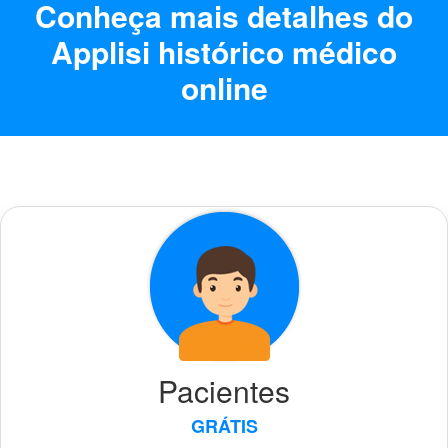
Conheça mais detalhes do
Applisi histórico médico
online
Pacientes
GRÁTIS