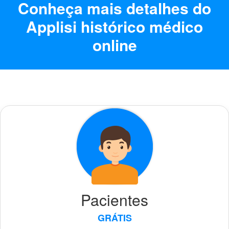
Conheça mais detalhes do
Applisi histórico médico
online
Pacientes
GRÁTIS