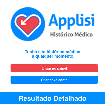
Tenha seu histórico médico
a qualquer momento
Entrar no painel
Criar nova conta
Resultado Detalhado