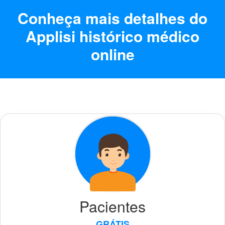
Conheça mais detalhes do
Applisi histórico médico
online
Pacientes
GRÁTIS