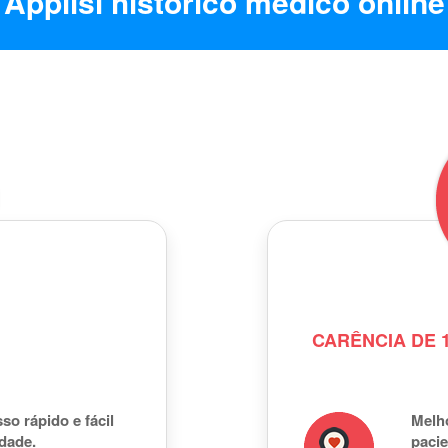
Applisi histórico médico online
CARÊNCIA DE 1
so rápido e fácil
Melh
idade.
pacie