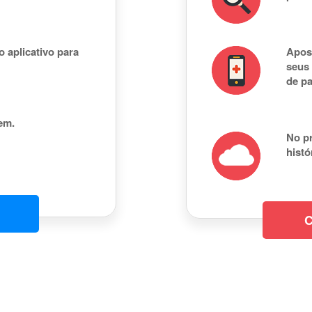
o aplicativo para
Apose
seus 
de pa
em.
No pr
histó
C