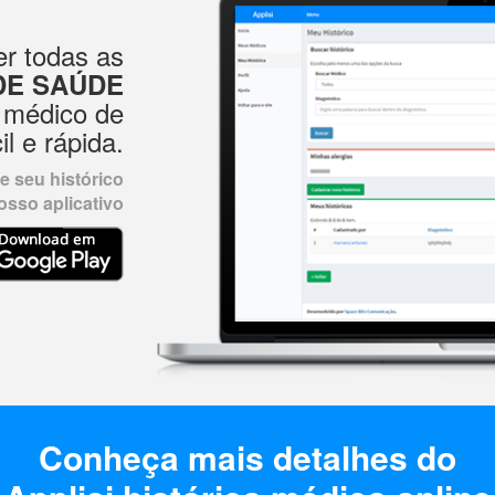
r todas as
DE SAÚDE
 médico de
il e rápida.
 seu histórico
sso aplicativo
Conheça mais detalhes do