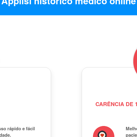
Applisi histórico médico online
CARÊNCIA DE 1
so rápido e fácil
Melh
idade.
pacie