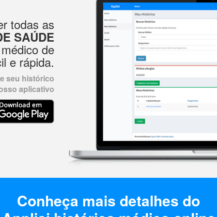
r todas as
DE SAÚDE
 médico de
il e rápida.
 seu histórico
sso aplicativo
Conheça mais detalhes do