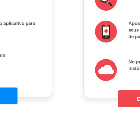
o aplicativo para
Apose
seus 
de pa
em.
No pr
histó
C