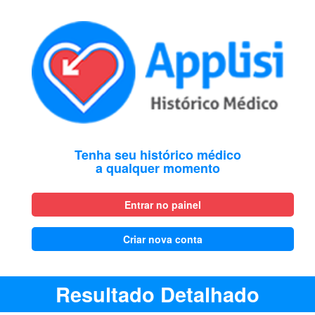
Tenha seu histórico médico
a qualquer momento
Entrar no painel
Criar nova conta
Resultado Detalhado