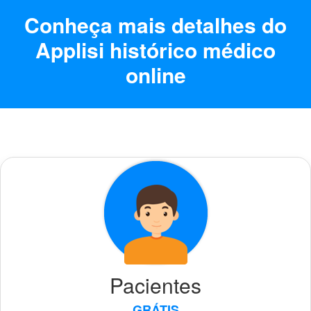
Conheça mais detalhes do
Applisi histórico médico
online
Pacientes
GRÁTIS