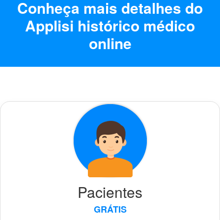
Conheça mais detalhes do
Applisi histórico médico
online
Pacientes
GRÁTIS