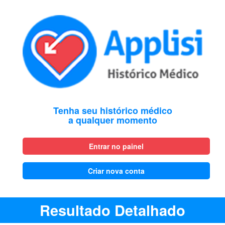
Tenha seu histórico médico
a qualquer momento
Entrar no painel
Criar nova conta
Resultado Detalhado