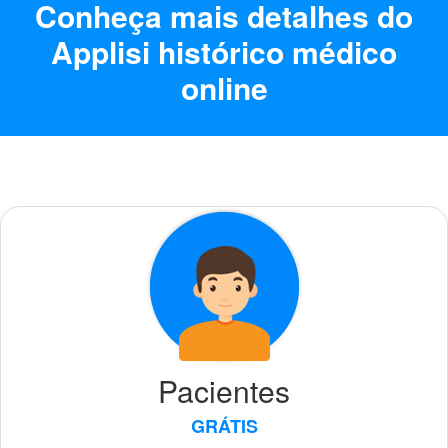
Conheça mais detalhes do
Applisi histórico médico
online
Pacientes
GRÁTIS